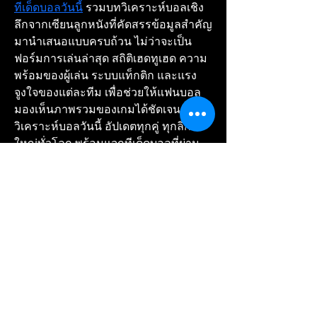
ทีเด็ดบอลวันนี้
 รวมบทวิเคราะห์บอลเชิง
ลึกจากเซียนลูกหนังที่คัดสรรข้อมูลสำคัญ
มานำเสนอแบบครบถ้วน ไม่ว่าจะเป็น
ฟอร์มการเล่นล่าสุด สถิติเฮดทูเฮด ความ
พร้อมของผู้เล่น ระบบแท็กติก และแรง
จูงใจของแต่ละทีม เพื่อช่วยให้แฟนบอล
มองเห็นภาพรวมของเกมได้ชัดเจนขึ้น 
วิเคราะห์บอลวันนี้ อัปเดตทุกคู่ ทุกลีก
ใหญ่ทั่วโลก พร้อมแจกทีเด็ดบอลที่ผ่าน
การประเมินอย่างละเอียด ช่วยลดความ
เสี่ยง และเพิ่มความมั่นใจในการตัดสินใจ
ก่อนลงทุน ทีเด็ดบอลที่นำเสนอเน้นความ
แม่นยำ ใช้ข้อมูลจริงประกอบการ
วิเคราะห์ ทำให้ผู้ติดตามสามารถใช้เป็น
แนวทางได้อย่างมีประสิทธิภาพ เหมาะ
สำหรับทั้งมือใหม่และคอบอลตัวจริงที่
ต้องการทรรศนะคุณภาพในแต่ละวัน.