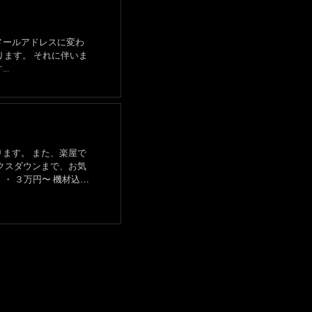
メールアドレスに変わ
..
ます。 また、楽屋で
クスダウンまで、お気
・ ３万円〜 機材込