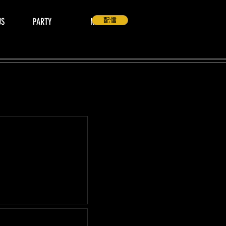
US
PARTY
NEWS
配信