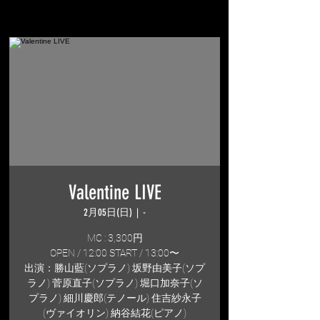
Valentine LIVE
2月05日(日)
  |  
-
MC : 3,300円
OPEN / 12:00 START / 13:00〜
出演：勝山藍(ソプラノ) 坂野由美子(ソプ
ラノ) 菅原直子(ソプラノ) 堀口加奈子(ソ
プラノ) 細川慶郎(テノール) 住吉紗永子
(ヴァイオリン) 納谷結花(ピアノ)