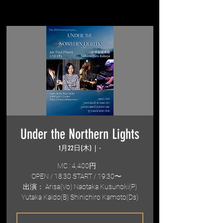
Under the Northern Lights
1月22日(木)
  |  
-
MC : 4,400円
OPEN / 18:30 START / 19:30〜
出演： Arisa(Vo) Naotaka Kusunoki(P)
Yutaka Kaido(B) Shinichiro Kamoto(Ds)