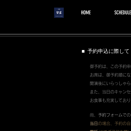
menu
HOME
SCHEDULE
■ 予約申込に際して
御予約は、この予約申
お席は、御予約順にな
開演後にいらっしゃら
また、当日のキャンセ
お食事も充実しており
尚、
予約フォーム
での
当日
の場合、予約の自