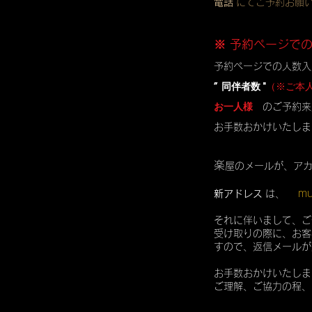
電話
にてご予約お願
※ 予約ページで
予約ページでの人数入
” 同伴者数 "
（※ご本
お一人様
のご予約来
お手数おかけいたしま
楽
屋のメールが、ア
mu
新アドレス
は、
それに伴いまして、ご
受け取りの際に、お客
すので、返信メールが
お手数おかけいたしま
ご理解、ご協力の程、