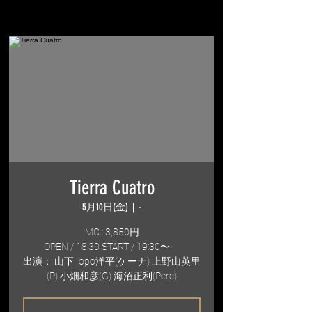
Tierra Cuatro
5月10日(金)
  |  
-
MC : 3,850円
OPEN / 18:30 START / 19:30〜
出演： 山下Topo洋平(ケーナ) 上野山英里
(P) 小畑和彦(G) 海沼正利(Perc)