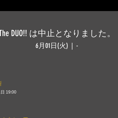
The DUO!! は中止となりました。
6月01日(火)
  |  
-
所
日 19:00