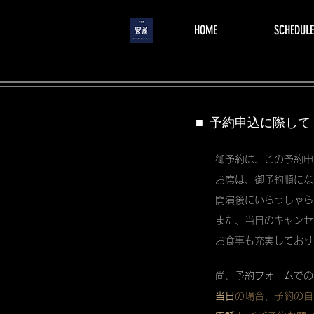
menu
HOME
SCHEDULE
■ 予約申込に際して
御予約は、この予約申
お席は、御予約順にな
開演後にいらっしゃら
また、当日のキャンセ
お食事も充実しており
尚、
予約フォーム
での
当日
の場合、予約の自