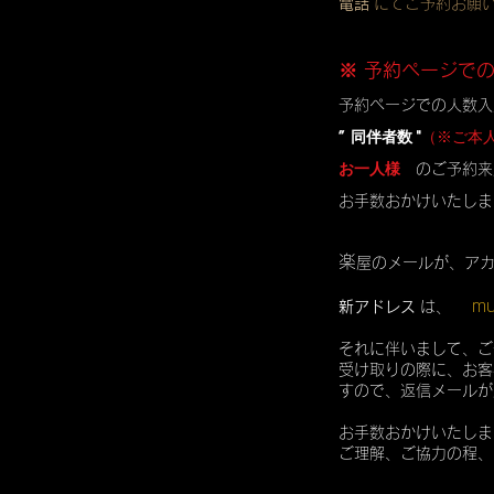
電話
にてご予約お願
※ 予約ページで
予約ページでの人数入
” 同伴者数 "
（※ご本
お一人様
のご予約来
お手数おかけいたしま
楽
屋のメールが、ア
mu
新アドレス
は、
それに伴いまして、ご
受け取りの際に、お客
すので、返信メールが
お手数おかけいたしま
ご理解、ご協力の程、