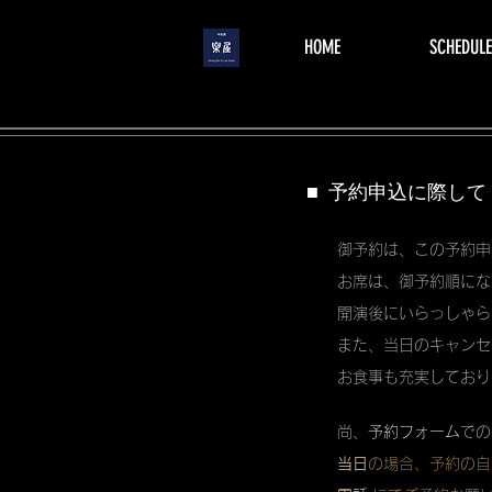
menu
HOME
SCHEDULE
■ 予約申込に際して
御予約は、この予約申
お席は、御予約順にな
開演後にいらっしゃら
また、当日のキャンセ
お食事も充実しており
尚、
予約フォーム
での
当日
の場合、予約の自