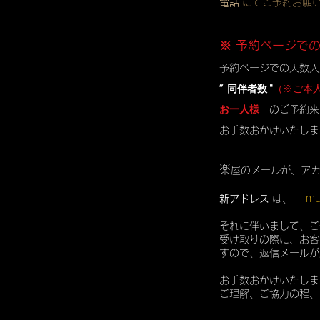
電話
にてご予約お願
※ 予約ページで
予約ページでの人数入
” 同伴者数 "
（※ご本
お一人様
のご予約来
お手数おかけいたしま
楽
屋のメールが、ア
mu
新アドレス
は、
それに伴いまして、ご
受け取りの際に、お客
すので、返信メールが
お手数おかけいたしま
ご理解、ご協力の程、