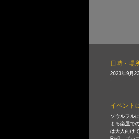
日時・場
2023年9月23
-
イベント
ソウルフル
よる楽屋で
は大人向け
R&B、ポ