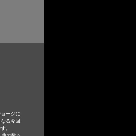
ジョージに
となる今回
です。
く曲の数々