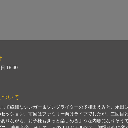
所
日 18:30
について
にして繊細なシンガー＆ソングライターの多和田えみと、永田
のセッション。前回はファミリー向けライブでしたが、二回目
でありながら、お子様もきっと楽しめるような内容になりそう
ップス、映画音楽、そして二人のオリジナルなど、胸踊り心に響