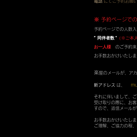
電話
にてご予約お願
※ 予約ページで
予約ページでの人数入
” 同伴者数 "
（※ご本
お一人様
のご予約来
お手数おかけいたしま
楽
屋のメールが、ア
mu
新アドレス
は、
それに伴いまして、ご
受け取りの際に、お客
すので、返信メールが
お手数おかけいたしま
ご理解、ご協力の程、