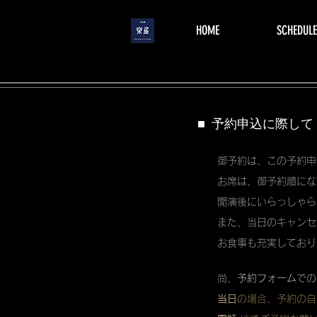
menu
HOME
SCHEDULE
■ 予約申込に際して
御予約は、この予約申
お席は、御予約順にな
開演後にいらっしゃら
また、当日のキャンセ
お食事も充実しており
尚、
予約フォーム
での
当日
の場合、予約の自