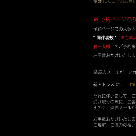
電話
にてご予約お願
※ 予約ページで
予約ページでの人数入
” 同伴者数 "
（※ご本
お一人様
のご予約来
お手数おかけいたしま
楽
屋のメールが、ア
mu
新アドレス
は、
それに伴いまして、ご
受け取りの際に、お客
すので、返信メールが
お手数おかけいたしま
ご理解、ご協力の程、