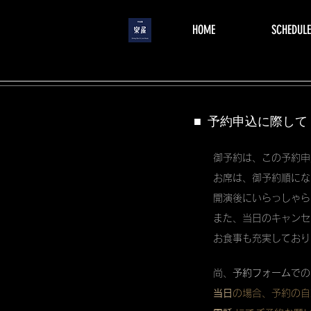
menu
HOME
SCHEDULE
■ 予約申込に際して
御予約は、この予約申
お席は、御予約順にな
開演後にいらっしゃら
また、当日のキャンセ
お食事も充実しており
尚、
予約フォーム
での
当日
の場合、予約の自