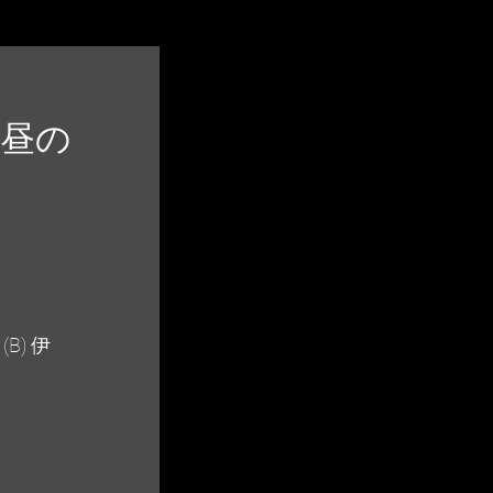
022 昼の
B) 伊