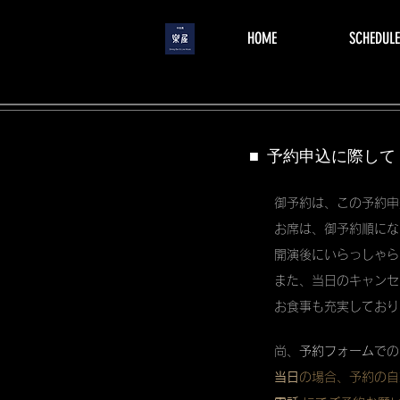
menu
HOME
SCHEDULE
■ 予約申込に際して
御予約は、この予約申
お席は、御予約順にな
開演後にいらっしゃら
また、当日のキャンセ
お食事も充実しており
尚、
予約フォーム
での
当日
の場合、予約の自