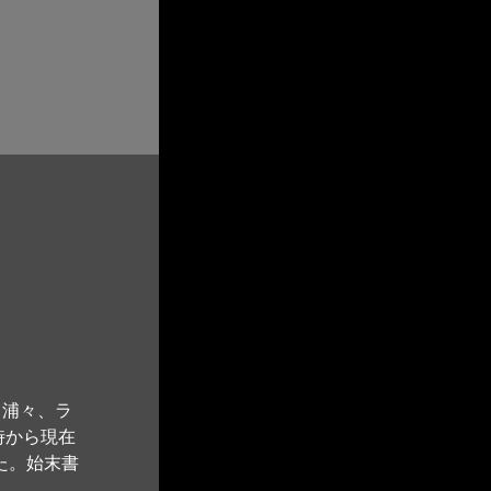
々浦々、ラ
時から現在
た。始末書