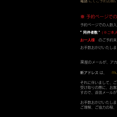
電話
にてご予約お願
※ 予約ページで
予約ページでの人数入
” 同伴者数 "
（※ご本
お一人様
のご予約来
お手数おかけいたしま
楽
屋のメールが、ア
mu
新アドレス
は、
それに伴いまして、ご
受け取りの際に、お客
すので、返信メールが
お手数おかけいたしま
ご理解、ご協力の程、