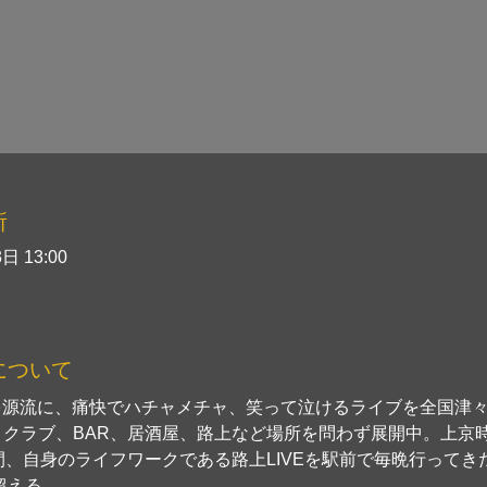
所
日 13:00
について
usicを源流に、痛快でハチャメチャ、笑って泣けるライブを全国津
、クラブ、BAR、居酒屋、路上など場所を問わず展開中。上京
間、自身のライフワークである路上LIVEを駅前で毎晩行ってき
を超える。