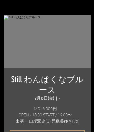
Still わんぱくなブル
ース
9月15日(金)
  |  
-
MC : 6,000円
OPEN / 18:00 START / 19:00〜
出演： 山岸潤史(G) 児島美ゆき(Vo)