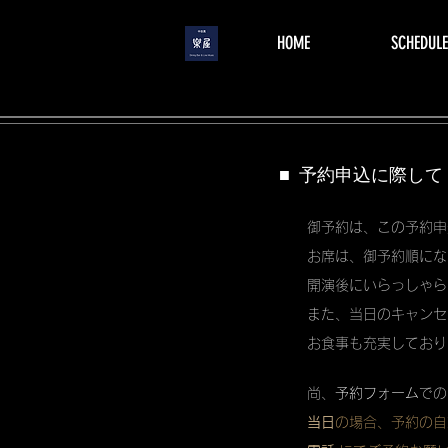
menu
HOME
SCHEDULE
■ 予約申込に際して
御予約は、この予約申
お席は、御予約順にな
開演後にいらっしゃら
また、当日のキャンセ
お食事も充実しており
尚、
予約フォーム
での
当日
の場合、予約の自