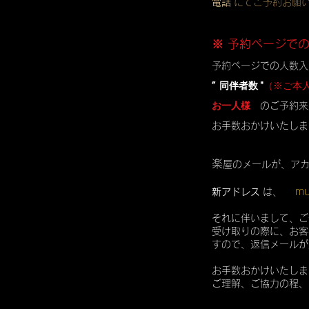
電話
にてご予約お願
※ 予約ページで
予約ページでの人数入
” 同伴者数 "
（※ご本
お一人様
のご予約来
お手数おかけいたしま
楽
屋のメールが、ア
mu
新アドレス
は、
それに伴いまして、ご
受け取りの際に、お客
すので、返信メールが
お手数おかけいたしま
ご理解、ご協力の程、