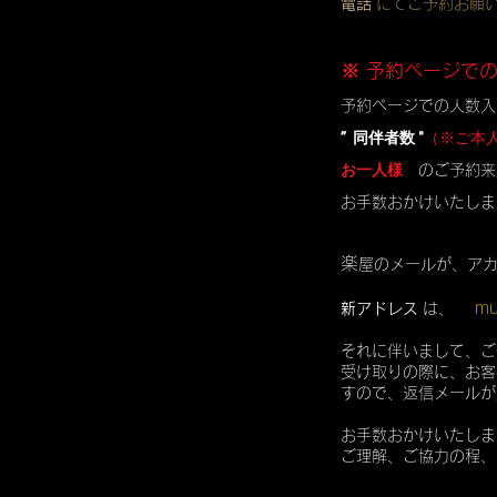
電話
にてご予約お願
※ 予約ページで
予約ページでの人数入
” 同伴者数 "
（※ご本
お一人様
のご予約来
お手数おかけいたしま
楽
屋のメールが、ア
mu
新アドレス
は、
それに伴いまして、ご
受け取りの際に、お客
すので、返信メールが
お手数おかけいたしま
ご理解、ご協力の程、