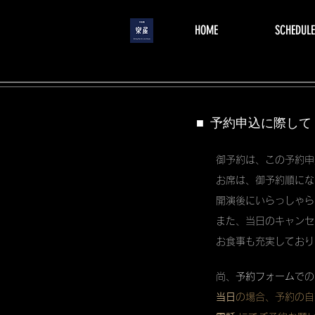
menu
HOME
SCHEDULE
■ 予約申込に際して
御予約は、この予約申
お席は、御予約順にな
開演後にいらっしゃら
また、当日のキャンセ
お食事も充実しており
尚、
予約フォーム
での
当日
の場合、予約の自