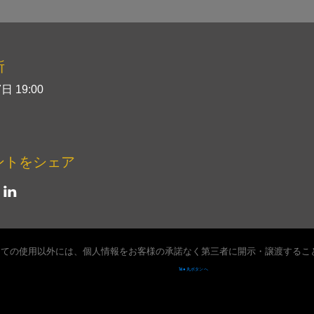
所
日 19:00
ントをシェア
しての使用以外には、個人情報をお客様の承諾なく第三者に開示・譲渡するこ
Tel ● 丸ボタン へ