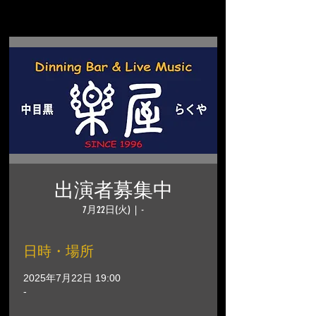
出演者募集中
7月22日(火)
  |  
-
日時・場所
2025年7月22日 19:00
-