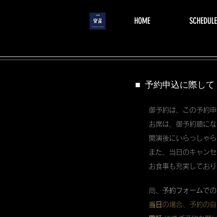
menu
HOME
SCHEDULE
■ 予約申込に際して
御予約は、この予約申
お席は、御予約順にな
開演後にいらっしゃら
また、当日のキャンセ
お食事も充実しており
尚、
予約フォーム
での
当日
の場合、予約の自