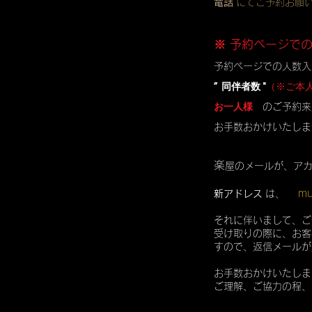
電話
にてご予約お願
※ 予約ページで
予約ページでの人数入
” 同伴者数 "
（※ご本
お一人様
のご予約来
お手数おかけいたしま
楽
屋のメールが、ア
mu
新アドレス
は、
それに伴いまして、ご
受け取りの際に、お客
すので、返信メールが
お手数おかけいたしま
ご理解、ご協力の程、