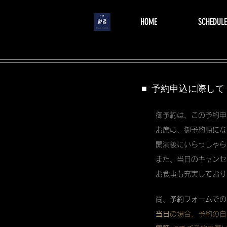
menu
HOME
SCHEDULE
■ 予約申込に際して
御予約は、この予約申
お席は、御予約順にな
開演後にいらっしゃら
また、当日のキャンセ
お食事も充実しており
尚、
予約フォーム
での
当日
の場合、予約の自