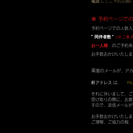
電話
にてご予約お願
※ 予約ページで
予約ページでの人数入
” 同伴者数 "
（※ご本
お一人様
のご予約来
お手数おかけいたしま
楽
屋のメールが、ア
mu
新アドレス
は、
それに伴いまして、ご
受け取りの際に、お客
すので、返信メールが
お手数おかけいたしま
ご理解、ご協力の程、