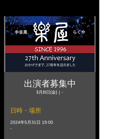
出演者募集中
5月31日(金)
  |  
-
日時・場所
2024年5月31日 19:00
-