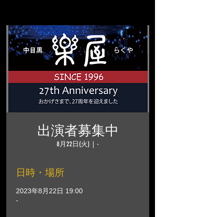
出演者募集中
8月22日(火)
  |  
-
日時・場所
2023年8月22日 19:00
-