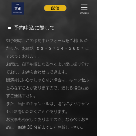
配信
menu
■ 予約申込に際して
御予約は、この予約申込フォームをご利用いた
だくか、お電話 ０３ - ３７１４ - ２６０７ に
て承っております。
お席は、御予約順になるべくよい席に振り分け
ており、お待ち合わせもできます。
開演後にいらっしゃらない場合は、キャンセル
とみなすことがありますので、遅れる場合は必
ずご連絡下さい。
また、当日のキャンセルは、場合によりキャン
セル料をいただくことがあります。
お食事も充実しておりますので、なるべくお早
めに（
開演 30 分前までに
）お越し下さい。