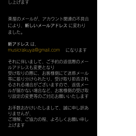
し上げます
楽
屋のメールが、アカウント関連の不具合
により、
新しいメールアドレス
に変わり
ました。
新アドレス
は、
musicrakuya@gmail.com
になります
それに伴いまして、ご予約の返信際のメー
ルアドレスも変更となり
受け取りの際に、お客様側にて迷惑メール
等に振り分けられたり、受け取り拒否され
るされる場合がございますので、返信メー
ルが届かない場合など、お客様側の受け取
り設定の変更等のご対応お願いいたします
お手数おかけいたしまして、誠に申し訳あ
りませんが、
ご理解、ご協力の程、よろしくお願い申し
上げます