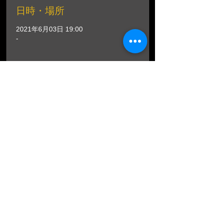
日時・場所
2021年6月03日 19:00
-
このイベントをシェア
ＤＭ、予約に関しましての使用以外には、個人
情報をお客様の承諾なく第三者に開示・譲渡す
ることは一切ございません。