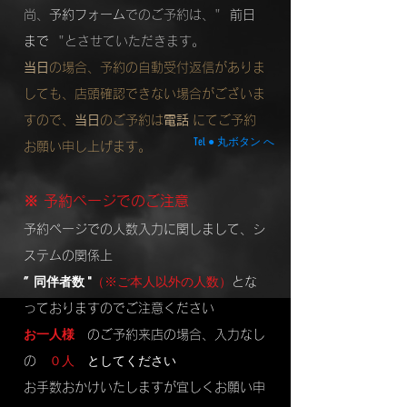
尚、
予約フォーム
でのご予約は、"
前日
まで
"とさせていただきます。
当日
の場合、予約の自動受付返信がありま
しても、店頭確認できない場合がございま
すので、
当日
のご予約は
電話
にてご予約
Tel ● 丸ボタン へ
お願い申し上げます。
※ 予約ページでのご注意
予約ページでの人数入力に関しまして、シ
ステムの関係上
” 同伴者数 "
（※ご本人以外の人数）
とな
っておりますのでご注意ください
お一人様
のご予約来店の場合、入力なし
０人
としてください
の
お手数おかけいたしますが宜しくお願い申