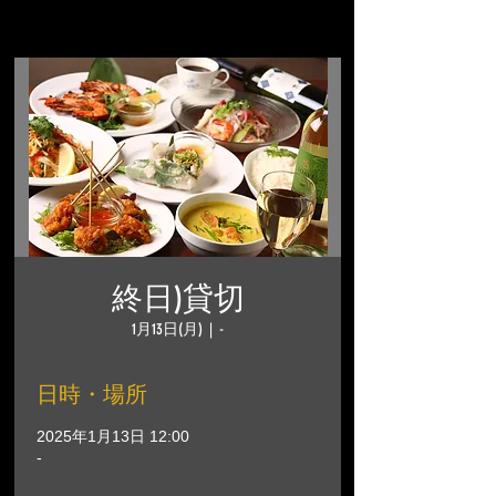
終日)貸切
1月13日(月)
  |  
-
日時・場所
2025年1月13日 12:00
-