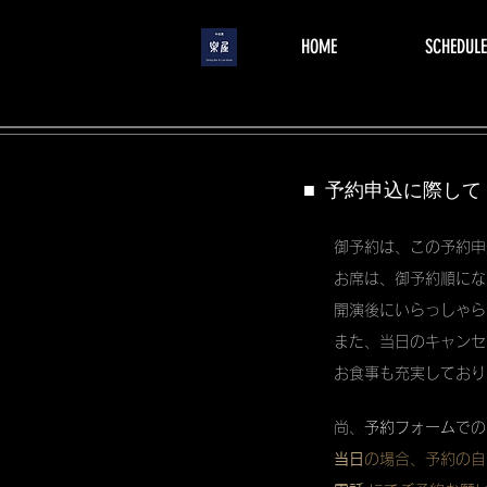
menu
HOME
SCHEDULE
■ 予約申込に際して
御予約は、この予約申
お席は、御予約順にな
開演後にいらっしゃら
また、当日のキャンセ
お食事も充実しており
尚、
予約フォーム
での
当日
の場合、予約の自