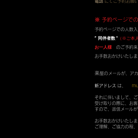
電話
にてご予約お願
※ 予約ページで
予約ページでの人数入
” 同伴者数 "
（※ご本
お一人様
のご予約来
お手数おかけいたしま
楽
屋のメールが、ア
mu
新アドレス
は、
それに伴いまして、ご
受け取りの際に、お客
すので、返信メールが
お手数おかけいたしま
ご理解、ご協力の程、