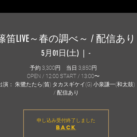
篠笛LIVE～春の調べ～ / 配信あり
5月01日(土)
  |  
-
予約 3,300円 当日 3,850円
OPEN / 12:00 START / 13:00〜
出演： 朱鷺たたら(笛) タカスギケイ(G) 小泉謙一(和太鼓)
/ 配信あり
申し込み受付終了しました
BACK