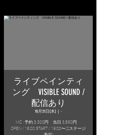
ライブペインティ
ング VISIBLE SOUND /
配信あり
10月21日(木)
  |  
-
MC : 予約 3,300円 当日 3,850円
OPEN / 18:00 START / 19:00〜(2ステージ
予定)