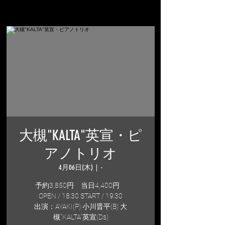
大槻"KALTA"英宣・ピ
アノトリオ
4月06日(木)
  |  
-
予約3,850円 当日4,400円
OPEN / 18:30 START / 19:30
出演：AYAKI(P) 小川晋平(B) 大
槻"KALTA"英宣(Ds)