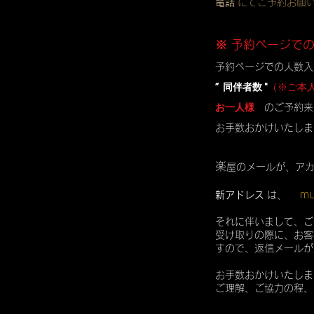
電話
にてご予約お願
※ 予約ページで
予約ページでの人数入
” 同伴者数 "
（※ご本
お一人様
のご予約来
お手数おかけいたしま
楽
屋のメールが、ア
mu
新アドレス
は、
それに伴いまして、ご
受け取りの際に、お客
すので、返信メールが
お手数おかけいたしま
ご理解、ご協力の程、