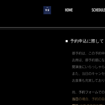
menu
HOME
SCHEDULE
■ 予約申込に際して
御予約は、この予約申
お席は、御予約順にな
開演後にいらっしゃら
また、当日のキャンセ
お食事も充実しており
尚、
予約フォーム
での
当日
の場合、予約の自