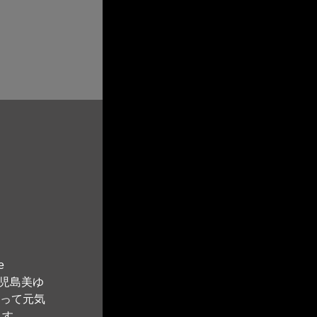
 
：児島美ゆ
笑って元気
ます。