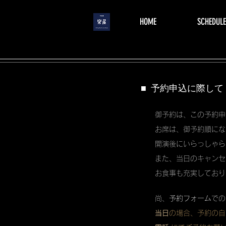
menu
HOME
SCHEDULE
■ 予約申込に際して
御予約は、この予約申
お席は、御予約順にな
開演後にいらっしゃら
また、当日のキャンセ
お食事も充実しており
尚、
予約フォーム
での
当日
の場合、予約の自