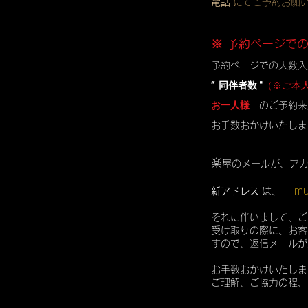
電話
にてご予約お願
※ 予約ページで
予約ページでの人数入
” 同伴者数 "
（※ご本
お一人様
のご予約来
お手数おかけいたしま
楽
屋のメールが、ア
mu
新アドレス
は、
それに伴いまして、ご
受け取りの際に、お客
すので、返信メールが
お手数おかけいたしま
ご理解、ご協力の程、