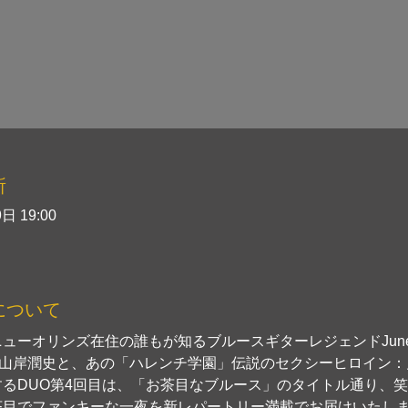
所
日 19:00
について
ューオリンズ在住の誰もが知るブルースギターレジェンドJune
shi：山岸潤史と、あの「ハレンチ学園」伝説のセクシーヒロイン
するDUO第4回目は、「お茶目なブルース」のタイトル通り、
茶目でファンキーな一夜を新レパートリー満載でお届けいたし