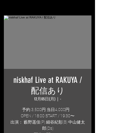
niskhaf Live at RAKUYA /
配信あり
12月05日(月)
  |  
-
予約 3,500円 当日4,000円
OPEN / 18:00 START / 19:30〜
出演： 藪野遥佳(P) 細谷紀彰(B) 中山健太
郎(Ds)