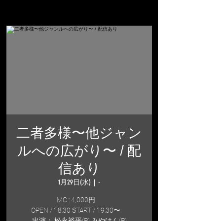
二者多様〜他ジャン
ルへの広がり〜 / 配
信あり
1月29日(水)
  |  
-
MC : 4,000円
OPEN / 18:30 START / 19:30〜
出演： 松永裕平(P) みやけん(P)