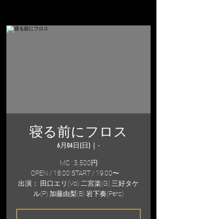
寝る前にフロス
6月04日(日)
  |  
-
MC : 3,500円
OPEN / 18:00 START / 19:00〜
出演： 田口エリ(Vo) 二宮楽(G) 三好タケ
ル(P) 加藤由梨(B) 岩下奏(Perc)