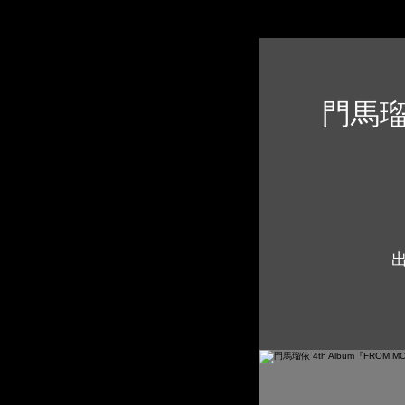
門馬瑠依
出