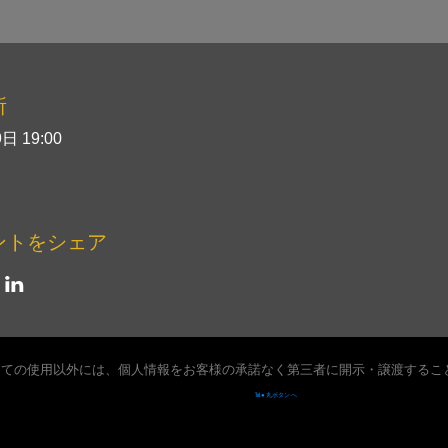
所
日 19:00
ントをシェア
しての使用以外には、個人情報をお客様の承諾なく第三者に開示・譲渡するこ
Tel ● 丸ボタン へ