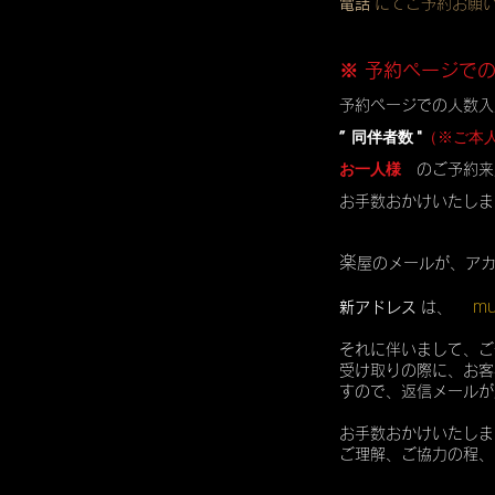
電話
にてご予約お願
※ 予約ページで
予約ページでの人数入
” 同伴者数 "
（※ご本
お一人様
のご予約来
お手数おかけいたしま
楽
屋のメールが、ア
mu
新アドレス
は、
それに伴いまして、ご
受け取りの際に、お客
すので、返信メールが
お手数おかけいたしま
ご理解、ご協力の程、