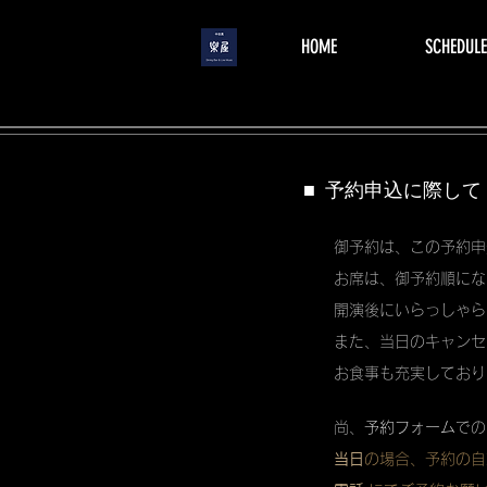
menu
HOME
SCHEDULE
■ 予約申込に際して
御予約は、この予約申
お席は、御予約順にな
開演後にいらっしゃら
また、当日のキャンセ
お食事も充実しており
尚、
予約フォーム
での
当日
の場合、予約の自