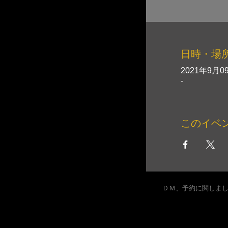
日時・場
2021年9月09
-
このイベ
ＤＭ、予約に関しま