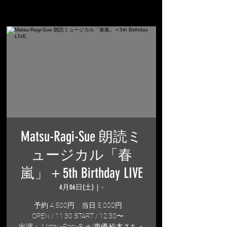
Matsu-Ragi-Sue 朗読ミ
ュージカル「春
嵐」＋5th Birthday LIVE
4月06日(土)
  |  
-
予約 4,500円 当日 5,000円
OPEN / 11:30 START / 12:30〜
出演： Matsu-Ragi-Sue (声優:松本さち・