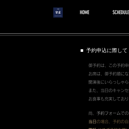
menu
HOME
SCHEDULE
■ 予約申込に際して
御予約は、この予約申
お席は、御予約順にな
開演後にいらっしゃら
また、当日のキャンセ
お食事も充実しており
尚、
予約フォーム
での
当日
の場合、予約の自