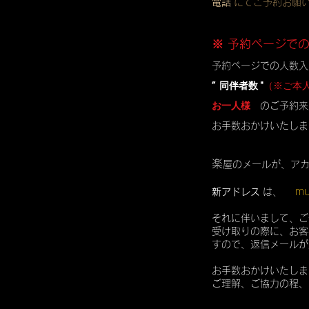
電話
にてご予約お願
※ 予約ページで
予約ページでの人数入
” 同伴者数 "
（※ご本
お一人様
のご予約来
お手数おかけいたしま
楽
屋のメールが、ア
mu
新アドレス
は、
それに伴いまして、ご
受け取りの際に、お客
すので、返信メールが
お手数おかけいたしま
ご理解、ご協力の程、