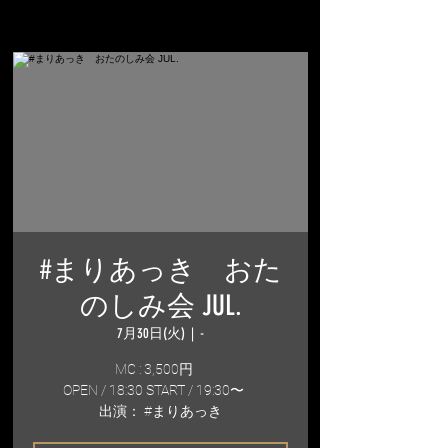
#まりあっき おた
のしみ会 JUL.
7月30日(火)
  |  
-
MC : 3,500円
OPEN / 18:30 START / 19:30〜
出演： #まりあっき