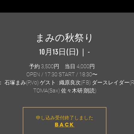
まみの秋祭り
10月13日(日)
  |  
-
予約 3,500円 当日 4,000円
OPEN / 17:30 START / 18:30〜
 石塚まみ(P,Vo) ゲスト : 織原良次(F.B) ダースレイダー(R
TOMA(Sax) 佐々木研(朗読)
申し込み受付終了しました
BACK