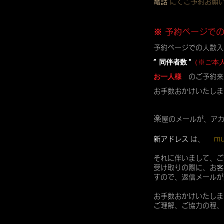
電話
にてご予約お願
※ 予約ページで
予約ページでの人数入
” 同伴者数 "
（※ご本
お一人様
のご予約来
お手数おかけいたしま
楽
屋のメールが、ア
mu
新アドレス
は、
それに伴いまして、ご
受け取りの際に、お客
すので、返信メールが
お手数おかけいたしま
ご理解、ご協力の程、