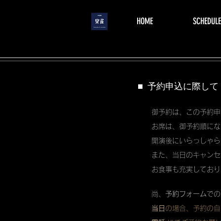
menu
HOME
SCHEDULE
■ 予約申込に際して
御予約は、この予約申
お席は、御予約順にな
開演後にいらっしゃら
また、当日のキャンセ
お食事も充実しており
尚、
予約フォーム
での
当日
の場合、予約の自