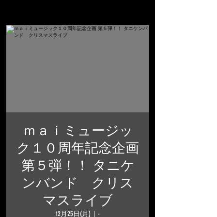
ｍａｉミュージッ
ク１０周年記念企画
第５弾！！ タニケ
ンバンド クリス
マスライブ
12月25日(月)
  |  
-