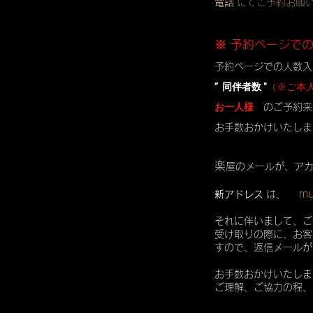
電話
にてご予約お願
※ 予約ページで
予約ページでの人数入
” 同伴者数 "
（※ご本
お一人様
のご予約来
お手数おかけいたしま
楽
屋のメールが、ア
mu
新アドレス
は、
それに伴いまして、ご
受け取りの際に、お客
すので、返信メールが
お手数おかけいたしま
ご理解、ご協力の程、