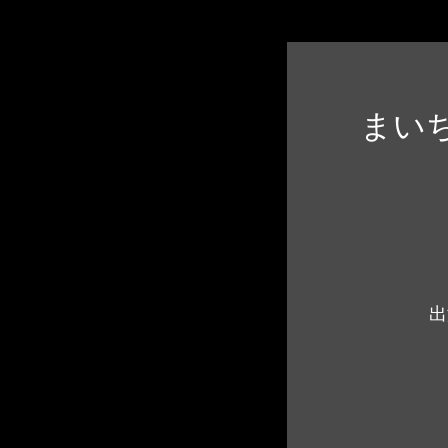
まいち
出