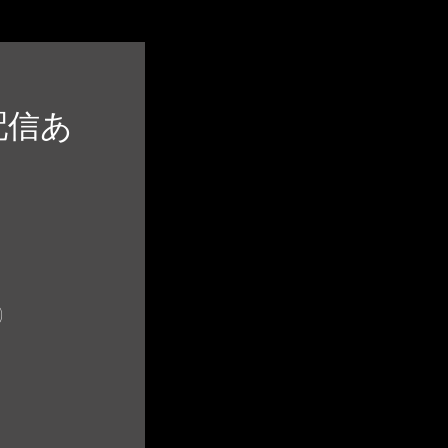
配信あ
)