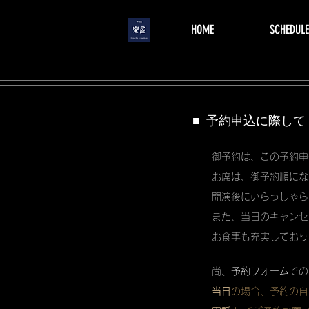
menu
HOME
SCHEDULE
■ 予約申込に際して
御予約は、この予約申
お席は、御予約順にな
開演後にいらっしゃら
また、当日のキャンセ
お食事も充実しており
尚、
予約フォーム
での
当日
の場合、予約の自