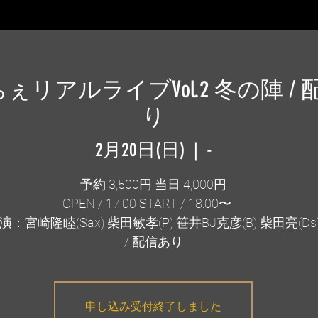
ぇリアルライブVol.2 冬の陣 / 
り
2月20日(日)
  |  
-
予約 3,500円 当日 4,000円
OPEN / 17:00 START / 18:00〜
演：宮崎隆睦(Sax) 柴田敏孝(P) 笹井BJ克彦(B) 柴田亮(Ds
/ 配信あり
申し込み受付終了しました