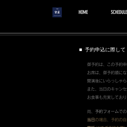
menu
HOME
SCHEDULE
■ 予約申込に際して
御予約は、この予約申
お席は、御予約順にな
開演後にいらっしゃら
また、当日のキャンセ
お食事も充実しており
尚、
予約フォーム
での
当日
の場合、予約の自