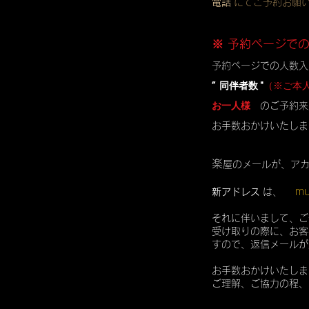
電話
にてご予約お願
※ 予約ページで
予約ページでの人数入
” 同伴者数 "
（※ご本
お一人様
のご予約来
お手数おかけいたしま
楽
屋のメールが、ア
mu
新アドレス
は、
それに伴いまして、ご
受け取りの際に、お客
すので、返信メールが
お手数おかけいたしま
ご理解、ご協力の程、