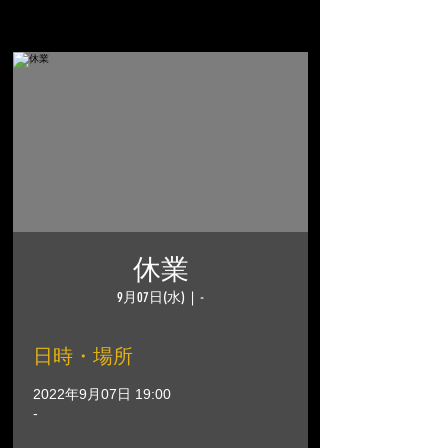
休業
9月07日(水)
  |  
-
日時・場所
2022年9月07日 19:00
-