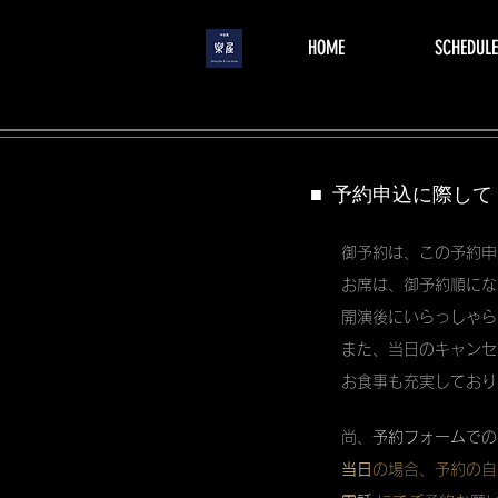
menu
HOME
SCHEDULE
■ 予約申込に際して
御予約は、この予約申
お席は、御予約順にな
開演後にいらっしゃら
また、当日のキャンセ
お食事も充実しており
尚、
予約フォーム
での
当日
の場合、予約の自