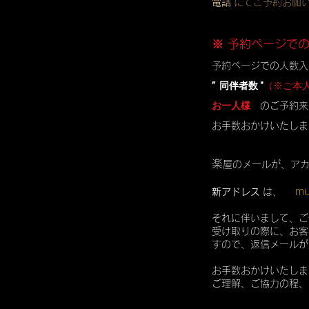
電話
にてご予約お願
※ 予約ページで
予約ページでの人数入
” 同伴者数 "
（※ご本
お一人様
のご予約来
お手数おかけいたしま
楽
屋のメールが、ア
mu
新アドレス
は、
それに伴いまして、ご
受け取りの際に、お客
すので、返信メールが
お手数おかけいたしま
ご理解、ご協力の程、