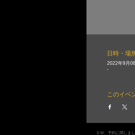
日時・場
2022年9月08
-
このイベ
ＤＭ、予約に関しま