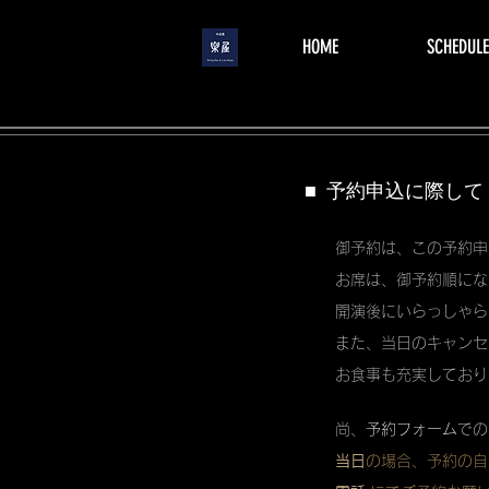
menu
HOME
SCHEDULE
■ 予約申込に際して
御予約は、この予約申
お席は、御予約順にな
開演後にいらっしゃら
また、当日のキャンセ
お食事も充実しており
尚、
予約フォーム
での
当日
の場合、予約の自