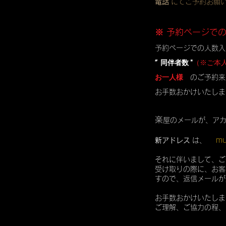
電話
にてご予約お願
※ 予約ページで
予約ページでの人数入
” 同伴者数 "
（※ご本
お一人様
のご予約来
お手数おかけいたしま
楽
屋のメールが、ア
mu
新アドレス
は、
それに伴いまして、ご
受け取りの際に、お客
すので、返信メールが
お手数おかけいたしま
ご理解、ご協力の程、