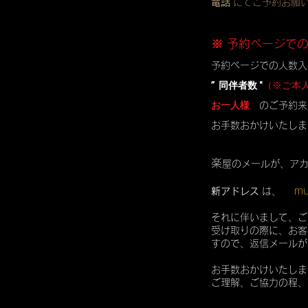
電話
にてご予約お願
※ 予約ページで
予約ページでの人数入
” 同伴者数 "
（※ご本
お一人様
のご予約来
お手数おかけいたしま
楽
屋のメールが、ア
mu
新アドレス
は、
それに伴いまして、ご
受け取りの際に、お客
すので、返信メールが
お手数おかけいたしま
ご理解、ご協力の程、