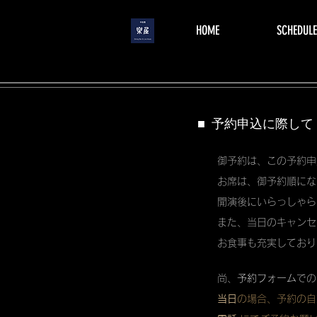
menu
HOME
SCHEDULE
■ 予約申込に際して
御予約は、この予約申
お席は、御予約順にな
開演後にいらっしゃら
また、当日のキャンセ
お食事も充実しており
尚、
予約フォーム
での
当日
の場合、予約の自