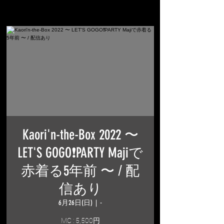
Kaori'n-the-Box 2022 〜
LET'S GOGO❗️PARTY Majiで
赤着る5年前 〜 / 配
信あり
6月26日(日)
  |  
-
MC : 5,500円