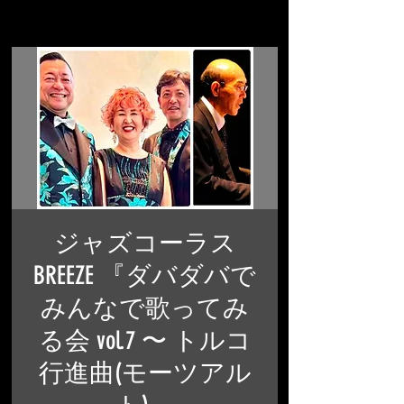
ジャズコーラス
BREEZE 『ダバダバで
みんなで歌ってみ
る会 vol.7 〜 トルコ
行進曲(モーツアル