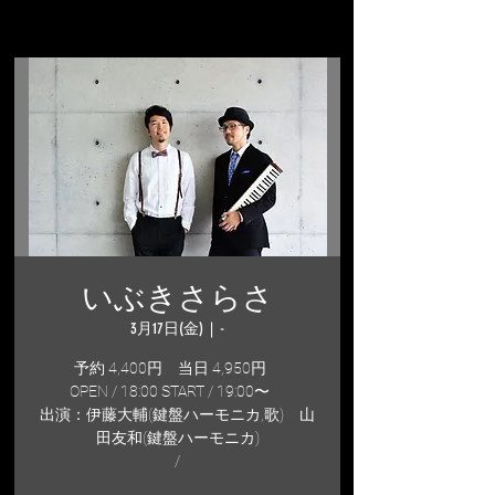
いぶきさらさ
3月17日(金)
  |  
-
予約 4,400円 当日 4,950円
OPEN / 18:00 START / 19:00〜
出演：伊藤大輔(鍵盤ハーモニカ,歌) 山
田友和(鍵盤ハーモニカ)