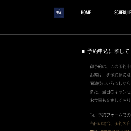
menu
HOME
SCHEDULE
■ 予約申込に際して
御予約は、この予約申
お席は、御予約順にな
開演後にいらっしゃら
また、当日のキャンセ
お食事も充実しており
尚、
予約フォーム
での
当日
の場合、予約の自