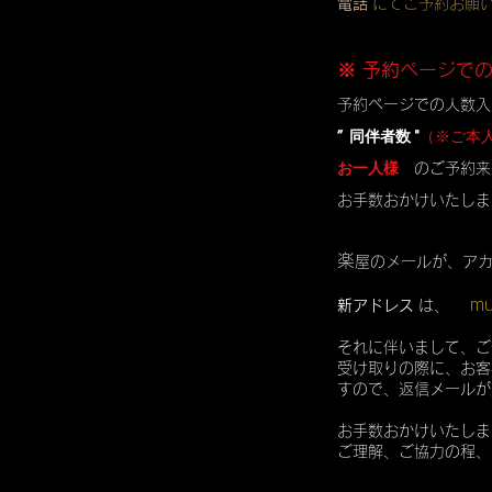
電話
にてご予約お願
※ 予約ページで
予約ページでの人数入
” 同伴者数 "
（※ご本
お一人様
のご予約来
お手数おかけいたしま
楽
屋のメールが、ア
mu
新アドレス
は、
それに伴いまして、ご
受け取りの際に、お客
すので、返信メールが
お手数おかけいたしま
ご理解、ご協力の程、