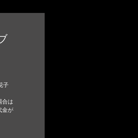
ブ
梨花子
場合は
代金が