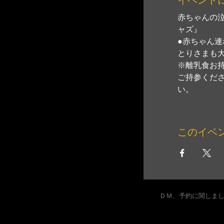
赤ちゃんの
ャズ』
●赤ちゃん連
とりさまも
※離乳食お
ご持参くださ
い。
このイベ
ＤＭ、予約に関しま