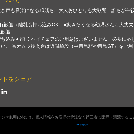
泣き声も音楽になる♪0歳も、大人おひとりも大歓迎！誰もが主
れ歓迎（離乳食持ち込みOK）●動きたくなる幼児さんも大丈夫
大歓迎！
持ち込み可能 ※ハイチェアのご用意はございません。必要に応
い。 ※オムツ換え台は近隣施設（中目黒駅や目黒GT）をご利
ントをシェア
しての使用以外には、個人情報をお客様の承諾なく第三者に開示・譲渡するこ
Tel ● 丸ボタン へ