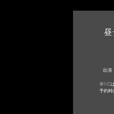
昼
出演：
※MC
予約時