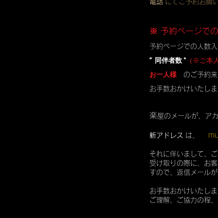
電話
にてご予約お願
※ 予約ページで
予約ページでの人数入
” 同伴者数 "
（※ご本
お一人様
のご予約来
お手数おかけいたしま
楽
屋のメールが、ア
mu
新アドレス
は、
それに伴いまして、ご
受け取りの際に、お客
すので、返信メールが
お手数おかけいたしま
ご理解、ご協力の程、