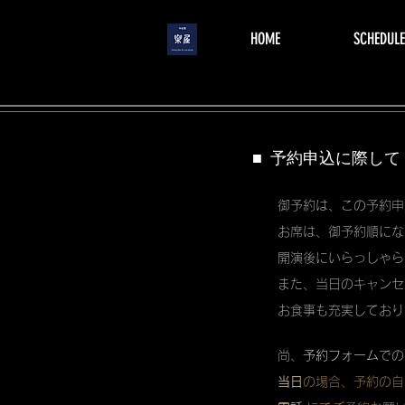
menu
HOME
SCHEDULE
■ 予約申込に際して
御予約は、この予約申
お席は、御予約順にな
開演後にいらっしゃら
また、当日のキャンセ
お食事も充実しており
尚、
予約フォーム
での
当日
の場合、予約の自