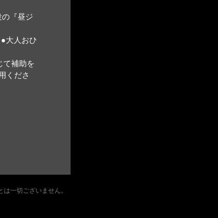
役の『昼ジ
 ●大人おひ
じて補助を
用くださ
とは一切ございません。