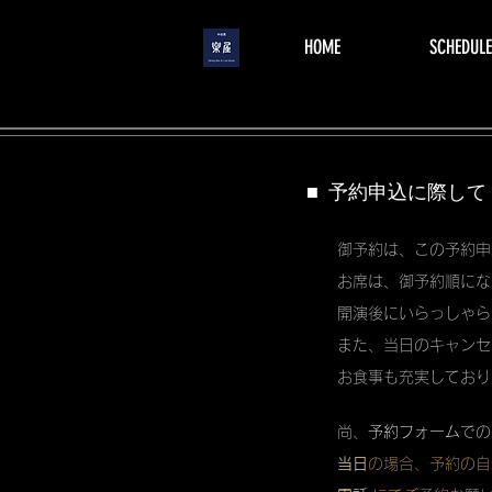
menu
HOME
SCHEDULE
■ 予約申込に際して
御予約は、この予約申
お席は、御予約順にな
開演後にいらっしゃら
また、当日のキャンセ
お食事も充実しており
尚、
予約フォーム
での
当日
の場合、予約の自