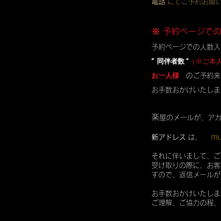
電話
にてご予約お願
※ 予約ページで
予約ページでの人数入
” 同伴者数 "
（※ご本
お一人様
のご予約来
お手数おかけいたしま
楽
屋のメールが、ア
mu
新アドレス
は、
それに伴いまして、ご
受け取りの際に、お客
すので、返信メールが
お手数おかけいたしま
ご理解、ご協力の程、