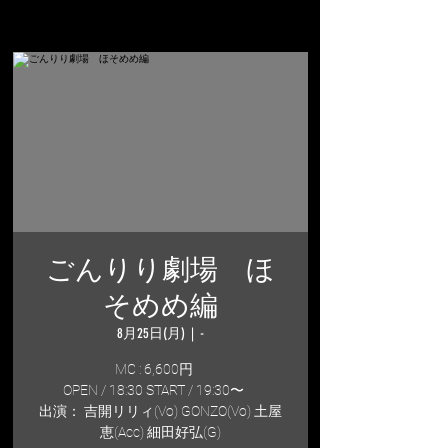
ごんりり劇場 ほ
そめめ編
8月25日(月)
  |  
-
MC : 6,600円
OPEN / 18:30 START / 19:30〜
出演： 吉開リリィ(Vo) GONZO(Vo) 土屋
恵(Acc) 細田好弘(G)