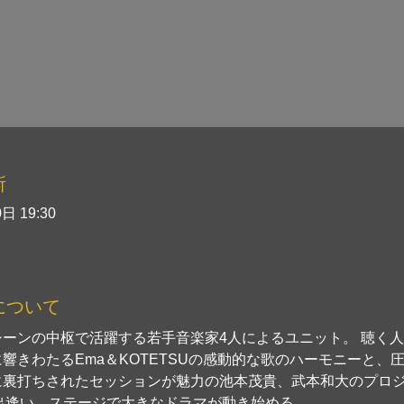
所
日 19:30
について
シーンの中枢で活躍する若手音楽家4人によるユニット。 聴く
響きわたるEma＆KOTETSUの感動的な歌のハーモニーと、
に裏打ちされたセッションが魅力の池本茂貴、武本和大のプロ
."が出逢い、ステージで大きなドラマが動き始める。