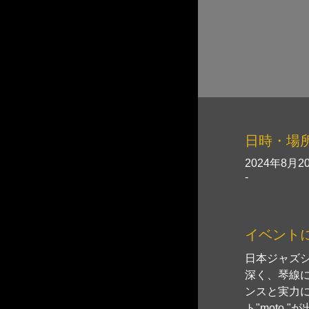
日時・場
2024年8月20
-
イベント
日本ジャズ
深く、琴線に
ンスと実力
ト"moto