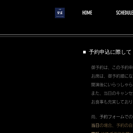
menu
HOME
SCHEDULE
■ 予約申込に際して
御予約は、この予約申
お席は、御予約順にな
開演後にいらっしゃら
また、当日のキャンセ
お食事も充実しており
尚、
予約フォーム
での
当日
の場合、予約の自