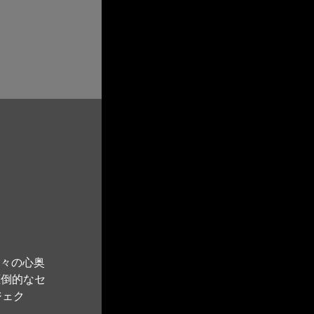
人々の心奥
圧倒的なセ
ジェク