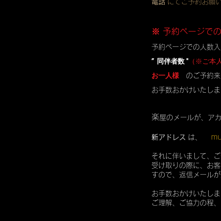
電話
にてご予約お願
※ 予約ページで
予約ページでの人数入
” 同伴者数 "
（※ご本
お一人様
のご予約来
お手数おかけいたしま
楽
屋のメールが、ア
mu
新アドレス
は、
それに伴いまして、ご
受け取りの際に、お客
すので、返信メールが
お手数おかけいたしま
ご理解、ご協力の程、