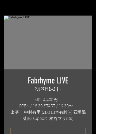
Fabrhyme LIVE
2月27日(火)
  |  
-
MC : 4,400円
OPEN / 18:30 START / 19:30〜
出演： 中村有里(SaX) 山本有紗(P) 石垣陽
菜(B) support : 桝谷マリ(Ds)